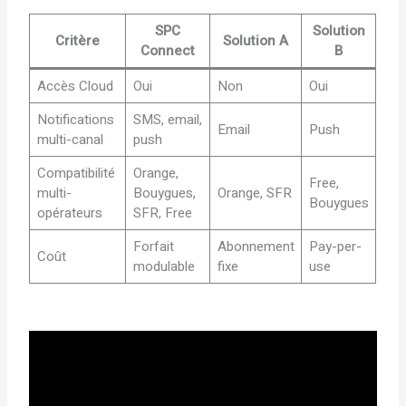
SPC
Solution
Critère
Solution A
Connect
B
Accès Cloud
Oui
Non
Oui
Notifications
SMS, email,
Email
Push
multi-canal
push
Compatibilité
Orange,
Free,
multi-
Bouygues,
Orange, SFR
Bouygues
opérateurs
SFR, Free
Forfait
Abonnement
Pay-per-
Coût
modulable
fixe
use