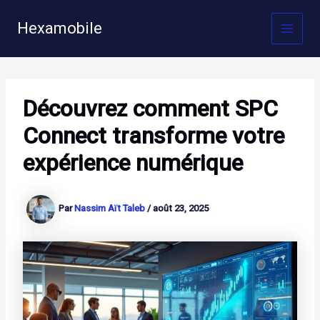
Aller
au
Hexamobile
MAI
contenu
MEN
Découvrez comment SPC
Connect transforme votre
expérience numérique
Par
Nassim Aït Taleb
/
août 23, 2025