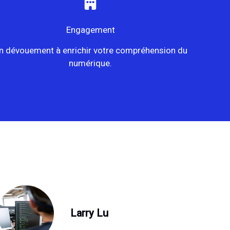
Engagement
n dévouement à enrichir votre compréhension du
numérique.
Larry Lu