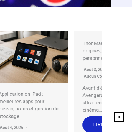
Thor Marvel Comics :
origines, films et
personnages clés
Août 3, 2026
Aucun Commentaire
Avant d’être un pilier des
Setup L
Avengers ou un visage
: tutorie
ultra-reconnaissable du
 de
Apache,
cinéma…
Août 3, 
LIRE LA SUITE
Aucun C