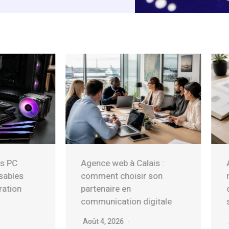
ence web à Calais :
Application on iPad :
mment choisir son
meilleures apps pour
rtenaire en
dessin, notes et gestion
mmunication digitale
stockage
ût 4, 2026
Août 4, 2026