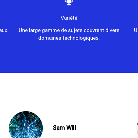
Variété
aux
Une large gamme de sujets couvrant divers
U
domaines technologiques.
Sam Will