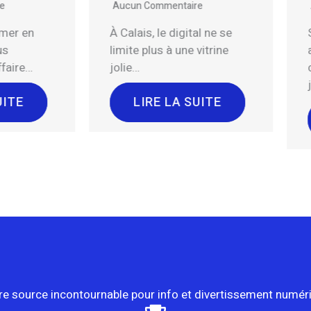
cun Commentaire
Aucun Commentaire
alais, le digital ne se
Sur iPad, les bonnes
ite plus à une vitrine
applications ne se
lie…
contentent plus de faire
joli…
LIRE LA SUITE
LIRE LA SUITE
re source incontournable pour info et divertissement numér