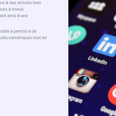
ce à des articles bien
eurs à mieux
ant ainsi à une
obile a permis à de
tils numériques tout en