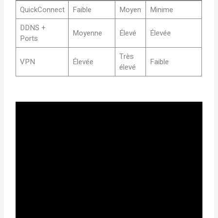
QuickConnect
Faible
Moyen
Minime
DDNS +
Moyenne
Élevé
Élevée
Ports
Très
VPN
Élevée
Faible
élevé