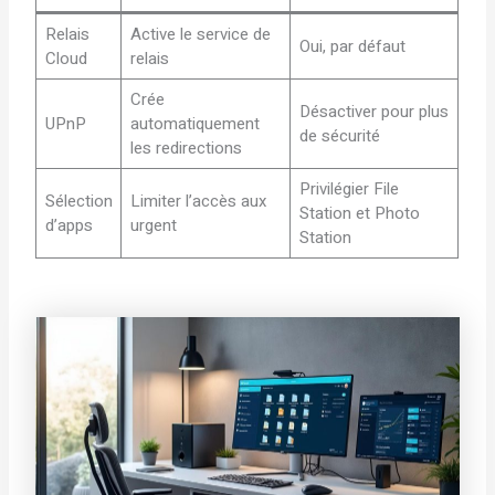
Relais
Active le service de
Oui, par défaut
Cloud
relais
Crée
Désactiver pour plus
UPnP
automatiquement
de sécurité
les redirections
Privilégier File
Sélection
Limiter l’accès aux
Station et Photo
d’apps
urgent
Station