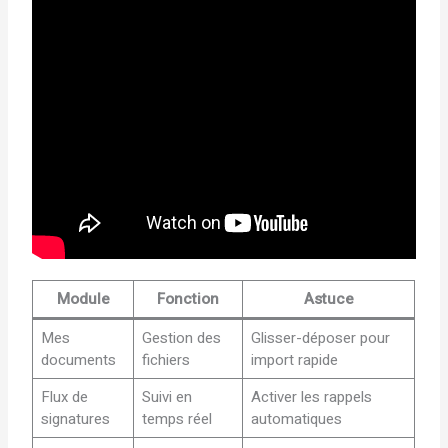
Module
Fonction
Astuce
Mes
Gestion des
Glisser-déposer pour
documents
fichiers
import rapide
Flux de
Suivi en
Activer les rappels
signatures
temps réel
automatiques