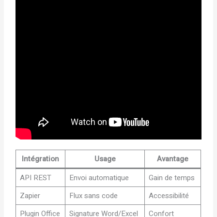
Intégration
Usage
Avantage
API REST
Envoi automatique
Gain de temps
Zapier
Flux sans code
Accessibilité
Plugin Office
Signature Word/Excel
Confort