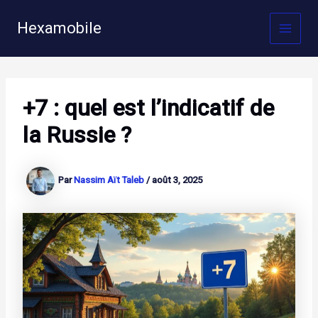
Aller
au
Hexamobile
MAI
contenu
MEN
+7 : quel est l’indicatif de
la Russie ?
Par
Nassim Aït Taleb
/
août 3, 2025