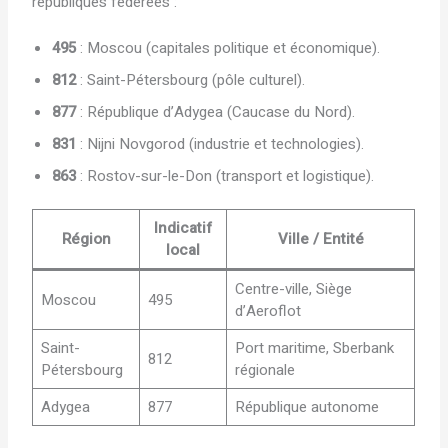
républiques fédérées :
495
: Moscou (capitales politique et économique).
812
: Saint-Pétersbourg (pôle culturel).
877
: République d’Adygea (Caucase du Nord).
831
: Nijni Novgorod (industrie et technologies).
863
: Rostov-sur-le-Don (transport et logistique).
Indicatif
Région
Ville / Entité
local
Centre-ville, Siège
Moscou
495
d’Aeroflot
Saint-
Port maritime, Sberbank
812
Pétersbourg
régionale
Adygea
877
République autonome