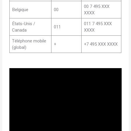
00 7 495 XXX
Belgique
00
XXXX
États-Unis /
011 7 495 XXX
011
Canada
XXXX
Téléphone mobile
+
+7 495 XXX XXXX
(global)