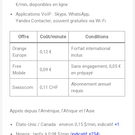
€/min, disponibles en ligne.
Applications VoIP : Skype, WhatsApp,
Yandex.Contacter, souvent gratuites via Wi-Fi.
Offre
Coût/minute
Conditions
Orange
Forfait international
0,12 €
Europe
inclus
Free
Sans engagement, 0,05 €
0,09 €
Mobile
en prépayé
Abonnement annuel
Swisscom
0,11 CHF
requis
Appels depuis l’Amérique, l’Afrique et l’Asie
États-Unis / Canada : environ 0,15 $/min, indicatif
+1
.
Nigeria : tarifs à 0,08 $/min (
indicatif +234
).