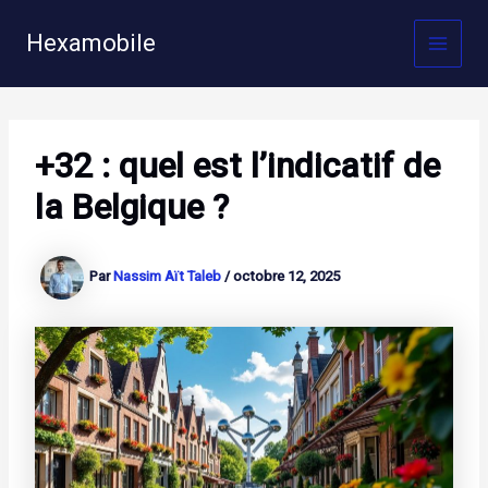
Aller
au
Hexamobile
MAI
contenu
MEN
+32 : quel est l’indicatif de
la Belgique ?
Par
Nassim Aït Taleb
/
octobre 12, 2025