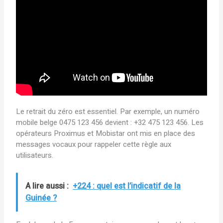
Le retrait du zéro est essentiel. Par exemple, un numéro
mobile belge 0475 123 456 devient : +32 475 123 456. Les
opérateurs Proximus et Mobistar ont mis en place des
messages vocaux pour rappeler cette règle aux
utilisateurs.
A lire aussi :
+224 : quel est l’indicatif de la
Guinée ?