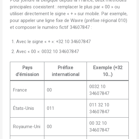
principales coexistent : remplacer le plus par « 00 » ou
utiliser directement le signe « + » sur mobile. Par exemple,
pour appeler une ligne fixe de Wavre (préfixe régional 010)
et composer le numéro fictif 34607847 :
Avec le signe « + »: +32 10 34607847
Avec « 00 »: 0032 10 34607847
Pays
Préfixe
Exemple (+32
d’émission
international
10…)
0032 10
France
00
34607847
011 32 10
États-Unis
011
34607847
00 32 10
Royaume-Uni
00
34607847