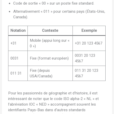
Code de sortie « 00 » sur un poste fixe standard.
Alternativement « 011 » pour certains pays (États-Unis,
Canada).
Notation
Contexte
Exemple
Mobile (appui long sur «
+31
+31 20 123 4567
0 »)
0031 20 123
0031
Fixe (format européen)
4567
Fixe (depuis
011 31 20 123
011 31
USA/Canada)
4567
Pour les passionnés de géographie et d’histoire, il est
intéressant de noter que le code ISO alpha-2 « NL » et
l’abréviation IOC « NED » accompagnent souvent les
identifiants Pays-Bas dans d’autres standards