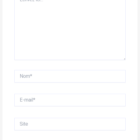
ici…
Nom*
E-
mail*
Site