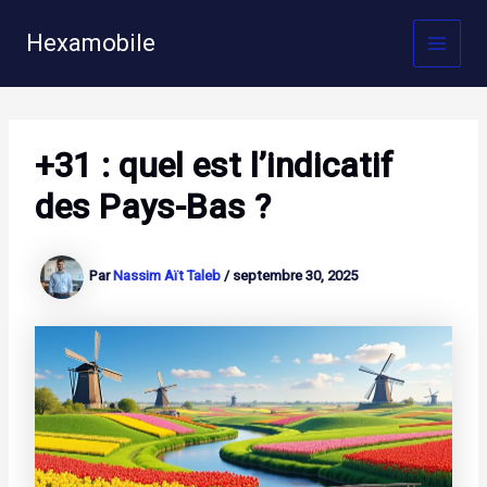
Aller
au
Hexamobile
MAI
contenu
MEN
+31 : quel est l’indicatif
des Pays-Bas ?
Par
Nassim Aït Taleb
/
septembre 30, 2025