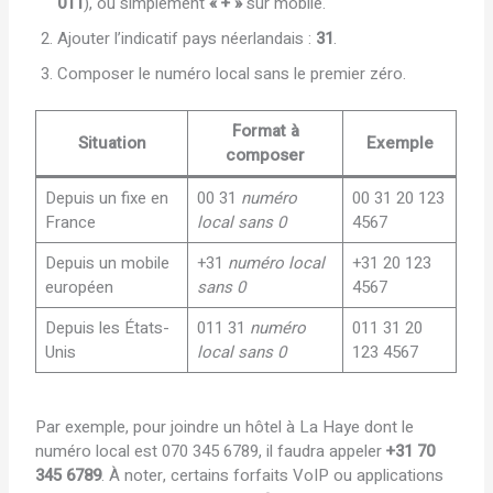
011
), ou simplement
« + »
sur mobile.
Ajouter l’indicatif pays néerlandais :
31
.
Composer le numéro local sans le premier zéro.
Format à
Situation
Exemple
composer
Depuis un fixe en
00 31
numéro
00 31 20 123
France
local sans 0
4567
Depuis un mobile
+31
numéro local
+31 20 123
européen
sans 0
4567
Depuis les États-
011 31
numéro
011 31 20
Unis
local sans 0
123 4567
Par exemple, pour joindre un hôtel à La Haye dont le
numéro local est 070 345 6789, il faudra appeler
+31 70
345 6789
. À noter, certains forfaits VoIP ou applications