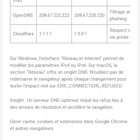
DNS
Filtrage anti-
OpenDNS
208.67.222.222
208.67.220.220
phishing
Respect de la
Cloudflare
1.1.1.1
1.0.0.1
vie privée
Sur Windows, l’interface “Réseau et Internet” permet de
modifier les paramètres IPv4 ou IPv6. Sur macOS, la
section “Réseau” offre un onglet DNS. N’oubliez pas de
redémarrer le navigateur après chaque changement pour
tester l’impact réel sur ERR_CONNECTION_REFUSED.
Insight : Un serveur DNS optimisé réduit les refus liés à
des erreurs de résolution et accélère la navigation.
Gérer cache, cookies et extensions dans Google Chrome
et autres navigateurs