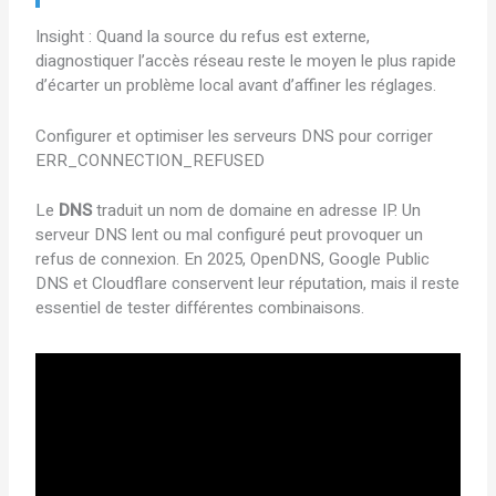
Insight : Quand la source du refus est externe,
diagnostiquer l’accès réseau reste le moyen le plus rapide
d’écarter un problème local avant d’affiner les réglages.
Configurer et optimiser les serveurs DNS pour corriger
ERR_CONNECTION_REFUSED
Le
DNS
traduit un nom de domaine en adresse IP. Un
serveur DNS lent ou mal configuré peut provoquer un
refus de connexion. En 2025, OpenDNS, Google Public
DNS et Cloudflare conservent leur réputation, mais il reste
essentiel de tester différentes combinaisons.