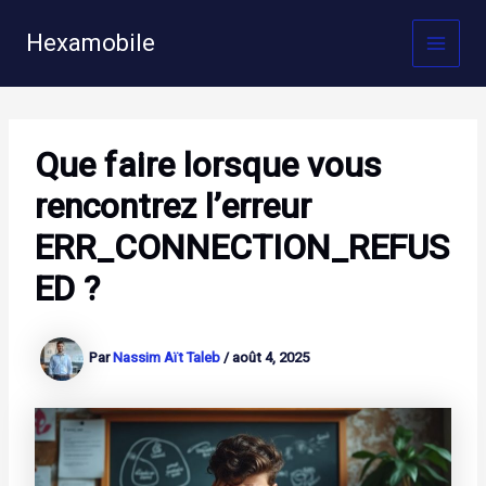
Aller
au
Hexamobile
MAI
contenu
MEN
Que faire lorsque vous
rencontrez l’erreur
ERR_CONNECTION_REFUS
ED ?
Par
Nassim Aït Taleb
/
août 4, 2025