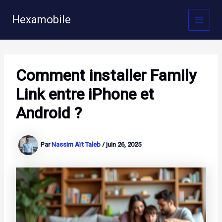
Aller
au
Hexamobile
MAI
contenu
MEN
Comment installer Family
Link entre iPhone et
Android ?
Par
Nassim Aït Taleb
/
juin 26, 2025