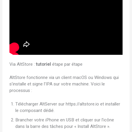
Via AltStore :
tutoriel
étape par étape
AltStore fonctionne via un client macOS ou Windows qui
s’installe et signe l’IPA sur votre machine. Voici le
processus :
Télécharger AltServer sur https://altstore.io et installer
le composant dédié.
Brancher votre iPhone en USB et cliquer sur l’icône
dans la barre des tâches pour « Install AltStore ».