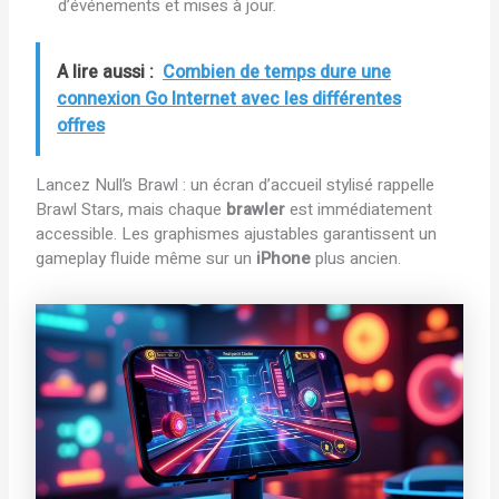
d’événements et mises à jour.
A lire aussi :
Combien de temps dure une
connexion Go Internet avec les différentes
offres
Lancez Null’s Brawl : un écran d’accueil stylisé rappelle
Brawl Stars, mais chaque
brawler
est immédiatement
accessible. Les graphismes ajustables garantissent un
gameplay fluide même sur un
iPhone
plus ancien.