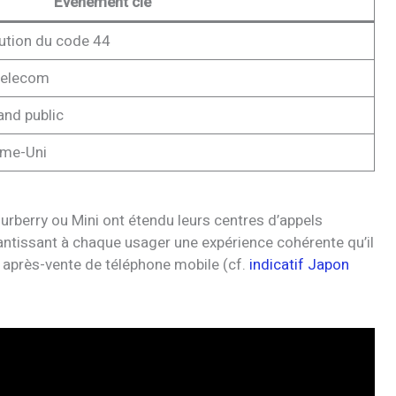
Événement clé
bution du code 44
 Telecom
and public
ume-Uni
berry ou Mini ont étendu leurs centres d’appels
antissant à chaque usager une expérience cohérente qu’il
après-vente de téléphone mobile (cf.
indicatif Japon