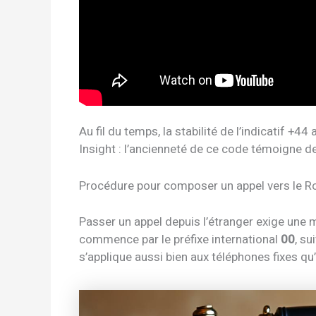
Au fil du temps, la stabilité de l’indicatif +
Insight : l’ancienneté de ce code témoigne de
Procédure pour composer un appel vers le 
Passer un appel depuis l’étranger exige une m
commence par le préfixe international
00
, su
s’applique aussi bien aux téléphones fixes qu