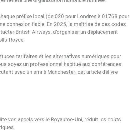
T et reflète une organisation nationale raffinée.
haque préfixe local (de 020 pour Londres à 01768 pour
une connexion fiable. En 2025, la maîtrise de ces codes
ntacter British Airways, d’organiser un déplacement
olls-Royce.
tuces tarifaires et les alternatives numériques pour
vous soyez un professionnel habitué aux conférences
utant avec un ami à Manchester, cet article délivre
ilite vos appels vers le Royaume-Uni, réduit les coûts
riques.