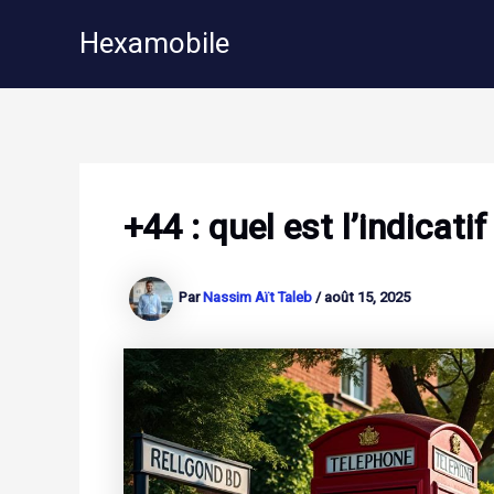
Aller
Hexamobile
au
contenu
+44 : quel est l’indicat
Par
Nassim Aït Taleb
/
août 15, 2025