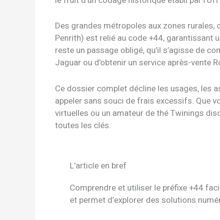
le fruit d’un codage historique établi par l’UI
Des grandes métropoles aux zones rurales, c
Penrith) est relié au code +44, garantissant 
reste un passage obligé, qu’il s’agisse de co
Jaguar ou d’obtenir un service après-vente R
Ce dossier complet décline les usages, les as
appeler sans souci de frais excessifs. Que 
virtuelles ou un amateur de thé Twinings disc
toutes les clés.
L’article en bref
Comprendre et utiliser le préfixe +44 fac
et permet d’explorer des solutions numé