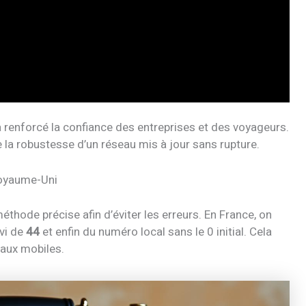
44 a renforcé la confiance des entreprises et des voyageurs.
 la robustesse d’un réseau mis à jour sans rupture.
Royaume-Uni
éthode précise afin d’éviter les erreurs. En France, on
ivi de
44
et enfin du numéro local sans le 0 initial. Cela
’aux mobiles.