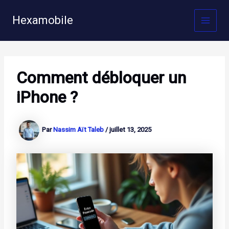
Aller
au
Hexamobile
MAI
contenu
MEN
Comment débloquer un
iPhone ?
Par
Nassim Aït Taleb
/
juillet 13, 2025