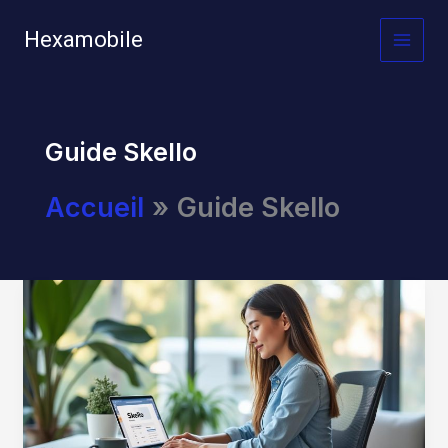
Aller
au
Hexamobile
MAI
contenu
MEN
Guide Skello
Accueil
Guide Skello