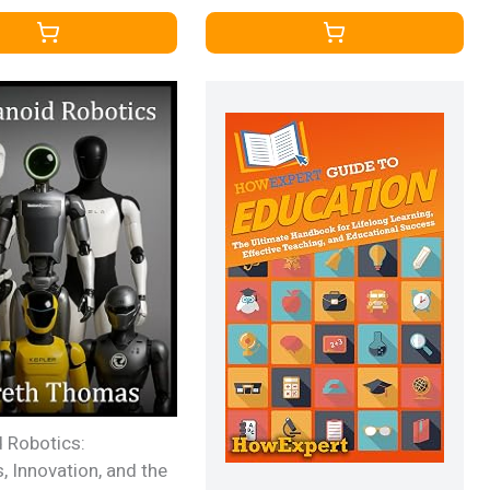
Language of AI: An In-Depth
Guide to Commands across 40
AI and Machine Learning
Platforms
 Robotics:
, Innovation, and the