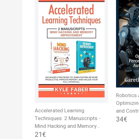
Robotics 
Optimizin
Accelerated Learning
and Cont
Techniques: 2 Manuscripts -
Systems
34€
Mind Hacking and Memory
Improvement: Advanced
21€