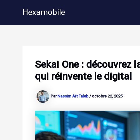
Aller
Hexamobile
au
contenu
Sekai One : découvrez l
qui réinvente le digital
Par
Nassim Aït Taleb
/
octobre 22, 2025