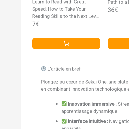
Learn to Read with Great
Path to a
Speed: How to Take Your
36€
Reading Skills to the Next Level
and Beyond in only 10 Minutes
7€
a Day
L’article en bref
Plongez au cœur de Sekai One, une platefo
en combinant innovation technologique et
Innovation immersive :
Strea
apprentissage dynamique
Interface intuitive :
Navigatio
appareils