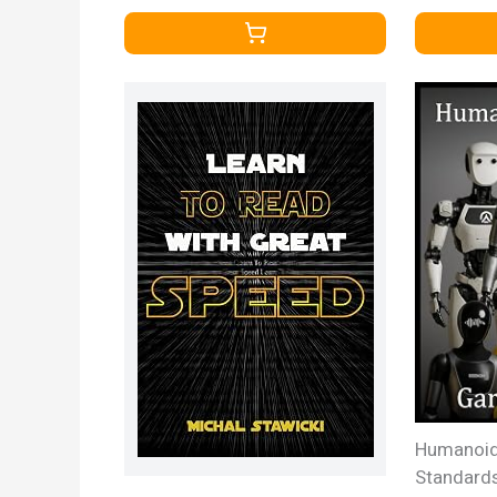
Strategies to Learn Faster, Be
More Productive, Improve
Memory, and Unlock Your Full
Potential
Humanoid
Standards