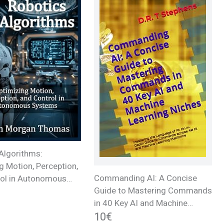
Algorithms:
g Motion, Perception,
Commanding AI: A Concise
rol in Autonomous
Guide to Mastering Commands
in 40 Key AI and Machine
Learning Niches: Mastering the
10€