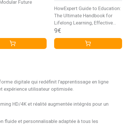
 Modular Future
HowExpert Guide to Education:
The Ultimate Handbook for
Lifelong Learning, Effective
Teaching, and Educational
9€
Success (English Edition)
rme digitale qui redéfinit l’apprentissage en ligne
 expérience utilisateur optimisée.
ming HD/4K et réalité augmentée intégrés pour un
n fluide et personnalisable adaptée à tous les