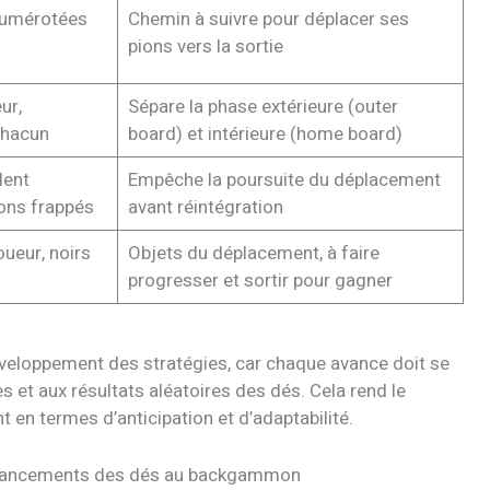
 numérotées
Chemin à suivre pour déplacer ses
pions vers la sortie
ur,
Sépare la phase extérieure (outer
chacun
board) et intérieure (home board)
lent
Empêche la poursuite du déplacement
ons frappés
avant réintégration
oueur, noirs
Objets du déplacement, à faire
progresser et sortir pour gagner
veloppement des stratégies, car chaque avance doit se
 et aux résultats aléatoires des dés. Cela rend le
n termes d’anticipation et d’adaptabilité.
t lancements des dés au backgammon