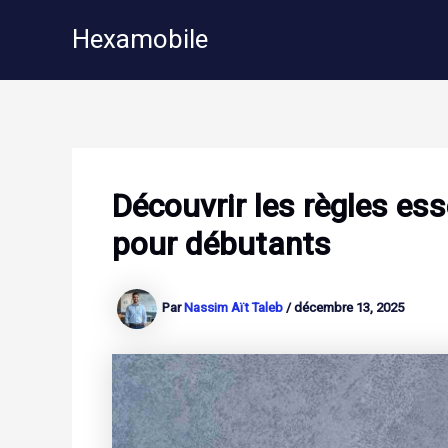
Aller
Hexamobile
au
contenu
Découvrir les règles e
pour débutants
Par
Nassim Aït Taleb
/
décembre 13, 2025