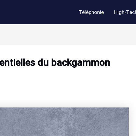
Téléphonie
High-Tec
ssentielles du backgammon