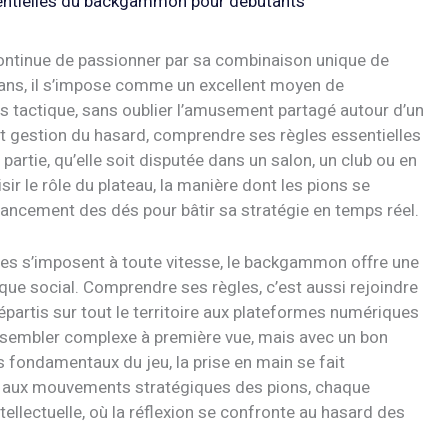
sentielles du backgammon pour débutants
ontinue de passionner par sa combinaison unique de
7 ans, il s’impose comme un excellent moyen de
sens tactique, sans oublier l’amusement partagé autour d’un
l et gestion du hasard, comprendre ses règles essentielles
rtie, qu’elle soit disputée dans un salon, un club ou en
sir le rôle du plateau, la manière dont les pions se
 lancement des dés pour bâtir sa stratégie en temps réel.
es s’imposent à toute vitesse, le backgammon offre une
f que social. Comprendre ses règles, c’est aussi rejoindre
artis sur tout le territoire aux plateformes numériques
t sembler complexe à première vue, mais avec un bon
 fondamentaux du jeu, la prise en main se fait
u aux mouvements stratégiques des pions, chaque
tellectuelle, où la réflexion se confronte au hasard des