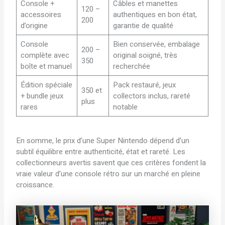
Console +
Câbles et manettes
120 –
accessoires
authentiques en bon état,
200
d’origine
garantie de qualité
Console
Bien conservée, embalage
200 –
complète avec
original soigné, très
350
boîte et manuel
recherchée
Édition spéciale
Pack restauré, jeux
350 et
+ bundle jeux
collectors inclus, rareté
plus
rares
notable
En somme, le prix d’une Super Nintendo dépend d’un
subtil équilibre entre authenticité, état et rareté. Les
collectionneurs avertis savent que ces critères fondent la
vraie valeur d’une console rétro sur un marché en pleine
croissance.