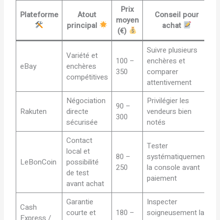
Prix
Plateforme
Atout
Conseil pour
moyen
principal
achat
(€)
Suivre plusieurs
Variété et
100 –
enchères et
eBay
enchères
350
comparer
compétitives
attentivement
Négociation
Privilégier les
90 –
Rakuten
directe
vendeurs bien
300
sécurisée
notés
Contact
Tester
local et
80 –
systématiquement
LeBonCoin
possibilité
250
la console avant
de test
paiement
avant achat
Garantie
Inspecter
Cash
courte et
180 –
soigneusement la
Express /