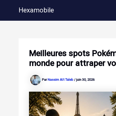
Aller
Hexamobile
au
contenu
Meilleures spots Pokém
monde pour attraper v
Par
Nassim Aït Taleb
/
juin 30, 2026