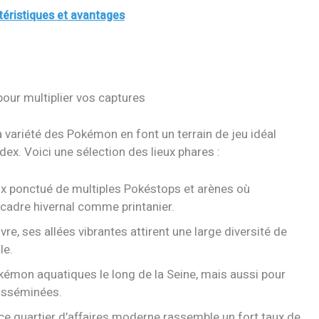
ctéristiques et avantages
our multiplier vos captures
a variété des Pokémon en font un terrain de jeu idéal
x. Voici une sélection des lieux phares :
ix ponctué de multiples Pokéstops et arènes où
 cadre hivernal comme printanier.
re, ses allées vibrantes attirent une large diversité de
le.
kémon aquatiques le long de la Seine, mais aussi pour
isséminées.
 ce quartier d’affaires moderne rassemble un fort taux de