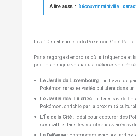
A lire aussi :
Découvrir miniville : cara
Les 10 meilleurs spots Pokémon Go à Paris p
Paris regorge d’endroits où la fréquence et l
pour quiconque souhaite améliorer son Pokéde
Le Jardin du Luxembourg
: un havre de pa
Pokémon rares et variés pullulent dans un
Le Jardin des Tuileries
: à deux pas du Louv
Pokémon, enrichie par la proximité culturel
L’Île de la Cité
: idéal pour capturer des Po
combattre dans les nombreuses arènes d
La Défense
: contrastant avec les jardins,