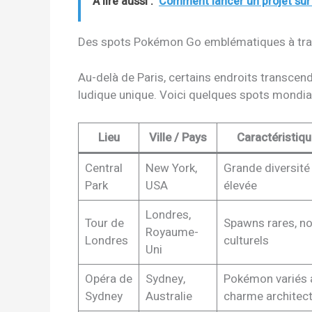
A lire aussi :
Comment lancer un projet sur
Des spots Pokémon Go emblématiques à tra
Au-delà de Paris, certains endroits transcend
ludique unique. Voici quelques spots mondia
Lieu
Ville / Pays
Caractéristi
Central
New York,
Grande diversité
Park
USA
élevée
Londres,
Tour de
Spawns rares, no
Royaume-
Londres
culturels
Uni
Opéra de
Sydney,
Pokémon variés 
Sydney
Australie
charme architect