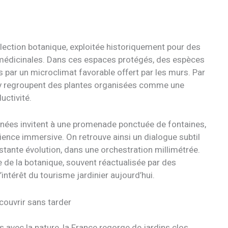
lection botanique, exploitée historiquement pour des
 médicinales. Dans ces espaces protégés, des espèces
 par un microclimat favorable offert par les murs. Par
dry regroupent des plantes organisées comme une
uctivité.
onnées invitent à une promenade ponctuée de fontaines,
ience immersive. On retrouve ainsi un dialogue subtil
nstante évolution, dans une orchestration millimétrée.
 de la botanique, souvent réactualisée par des
ntérêt du tourisme jardinier aujourd’hui.
couvrir sans tarder
s avec la nature, la France regorge de jardins clos