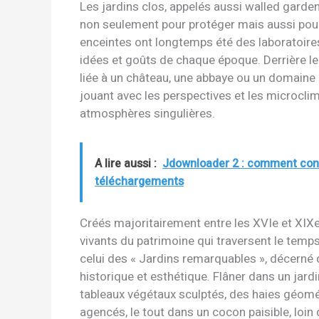
Les jardins clos, appelés aussi walled gard
non seulement pour protéger mais aussi pour 
enceintes ont longtemps été des laboratoires b
idées et goûts de chaque époque. Derrière le
liée à un château, une abbaye ou un domaine pr
jouant avec les perspectives et les microclim
atmosphères singulières.
A lire aussi :
Jdownloader 2 : comment confi
téléchargements
Créés majoritairement entre les XVIe et XIXe
vivants du patrimoine qui traversent le tem
celui des « Jardins remarquables », décerné 
historique et esthétique. Flâner dans un jardi
tableaux végétaux sculptés, des haies géom
agencés, le tout dans un cocon paisible, loin 