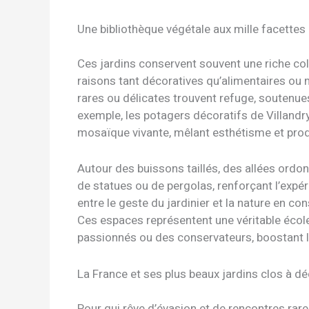
Une bibliothèque végétale aux mille facettes
Ces jardins conservent souvent une riche col
raisons tant décoratives qu’alimentaires ou
rares ou délicates trouvent refuge, soutenues
exemple, les potagers décoratifs de Villan
mosaïque vivante, mêlant esthétisme et prod
Autour des buissons taillés, des allées ord
de statues ou de pergolas, renforçant l’expér
entre le geste du jardinier et la nature en co
Ces espaces représentent une véritable école
passionnés ou des conservateurs, boostant l’i
La France et ses plus beaux jardins clos à dé
Pour qui rêve d’évasion et de rencontres rare