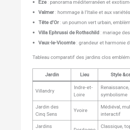
Èze
: panorama méditerranéen et exotisme
Valmer
: hommage à l’Italie et aux variété
Tête d’Or
: un poumon vert urbain, emblèm
Villa Ephrussi de Rothschild
: mariage des 
Vaux-le-Vicomte
: grandeur et harmonie du
Tableau comparatif des jardins clos emblém
Jardin
Lieu
Style &c
Indre-et-
Renaissance, 
Villandry
Loire
symbolisme
Jardin des
Médiéval, mul
Yvoire
Cinq Sens
interactif
Jardins
Classique, to
Dordogne