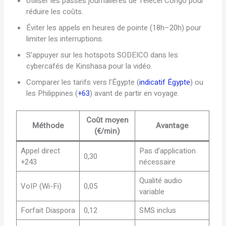
Utiliser les passes journalières de Telecel Congo pour
réduire les coûts.
Éviter les appels en heures de pointe (18h–20h) pour
limiter les interruptions.
S’appuyer sur les hotspots SODEICO dans les
cybercafés de Kinshasa pour la vidéo.
Comparer les tarifs vers l’Égypte (
indicatif Égypte
) ou
les Philippines (
+63
) avant de partir en voyage.
Coût moyen
Méthode
Avantage
(€/min)
Appel direct
Pas d’application
0,30
+243
nécessaire
Qualité audio
VoIP (Wi-Fi)
0,05
variable
Forfait Diaspora
0,12
SMS inclus