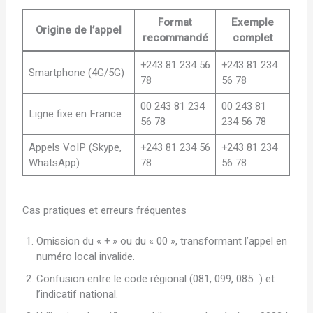
Format
Exemple
Origine de l’appel
recommandé
complet
+243 81 234 56
+243 81 234
Smartphone (4G/5G)
78
56 78
00 243 81 234
00 243 81
Ligne fixe en France
56 78
234 56 78
Appels VoIP (Skype,
+243 81 234 56
+243 81 234
WhatsApp)
78
56 78
Cas pratiques et erreurs fréquentes
Omission du « + » ou du « 00 », transformant l’appel en
numéro local invalide.
Confusion entre le code régional (081, 099, 085…) et
l’indicatif national.