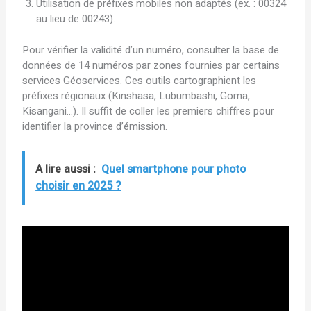
Utilisation de préfixes mobiles non adaptés (ex. : 00324
au lieu de 00243).
Pour vérifier la validité d’un numéro, consulter la base de
données de 14 numéros par zones fournies par certains
services Géoservices. Ces outils cartographient les
préfixes régionaux (Kinshasa, Lubumbashi, Goma,
Kisangani…). Il suffit de coller les premiers chiffres pour
identifier la province d’émission.
A lire aussi :
Quel smartphone pour photo
choisir en 2025 ?