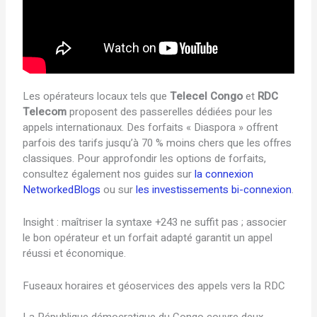
Les opérateurs locaux tels que
Telecel Congo
et
RDC
Telecom
proposent des passerelles dédiées pour les
appels internationaux. Des forfaits « Diaspora » offrent
parfois des tarifs jusqu’à 70 % moins chers que les offres
classiques. Pour approfondir les options de forfaits,
consultez également nos guides sur
la connexion
NetworkedBlogs
ou sur
les investissements bi-connexion
.
Insight : maîtriser la syntaxe +243 ne suffit pas ; associer
le bon opérateur et un forfait adapté garantit un appel
réussi et économique.
Fuseaux horaires et géoservices des appels vers la RDC