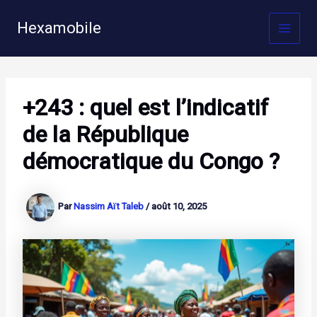
Aller
au
Hexamobile
MAI
contenu
MEN
+243 : quel est l’indicatif
de la République
démocratique du Congo ?
Par
Nassim Aït Taleb
/
août 10, 2025