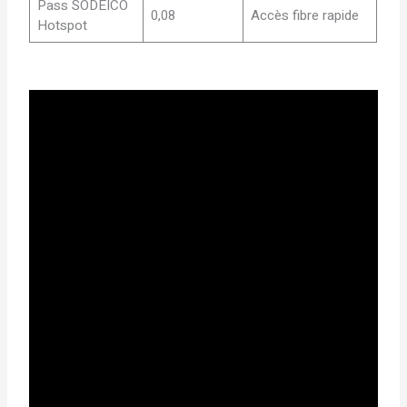
Pass SODEICO
0,08
Accès fibre rapide
Hotspot