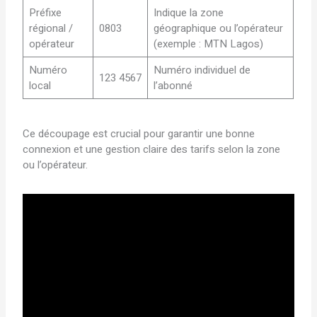
Préfixe
Indique la zone
régional /
0803
géographique ou l’opérateur
opérateur
(exemple : MTN Lagos)
Numéro
Numéro individuel de
123 4567
local
l’abonné
Ce découpage est crucial pour garantir une bonne
connexion et une gestion claire des tarifs selon la zone
ou l’opérateur.