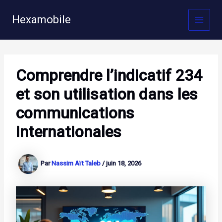
Aller
au
Hexamobile
MAI
contenu
MEN
Comprendre l’indicatif 234
et son utilisation dans les
communications
internationales
Par
Nassim Aït Taleb
/
juin 18, 2026