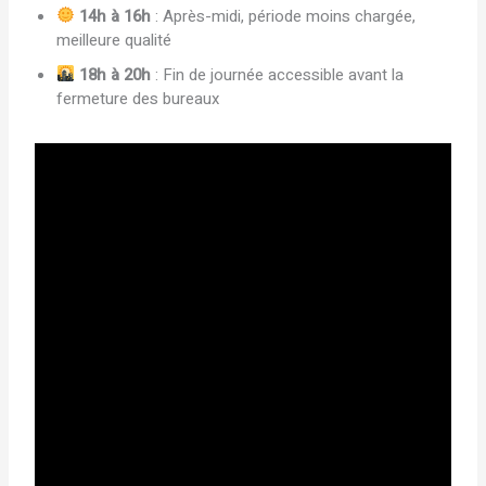
14h à 16h
: Après-midi, période moins chargée,
meilleure qualité
18h à 20h
: Fin de journée accessible avant la
fermeture des bureaux