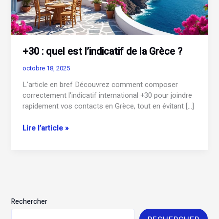
+30 : quel est l’indicatif de la Grèce ?
octobre 18, 2025
L’article en bref Découvrez comment composer
correctement l’indicatif international +30 pour joindre
rapidement vos contacts en Grèce, tout en évitant […]
+30
Lire l’article »
:
quel
est
l’indicatif
de
la
Rechercher
Grèce
?