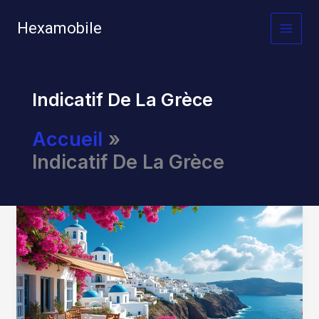
Aller
au
Hexamobile
MAI
contenu
MEN
Indicatif De La Grèce
Accueil
Indicatif De La Grèce