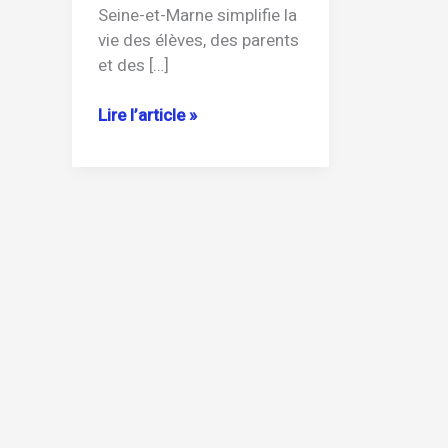
Seine-et-Marne simplifie la
vie des élèves, des parents
et des […]
Comment
Lire l’article »
se
connecter
à
ent77.seine-
et-
marne.fr
facilement
?