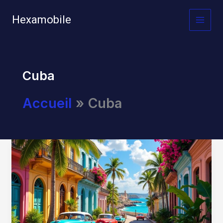
Aller
au
Hexamobile
MAI
contenu
MEN
Cuba
Accueil
Cuba