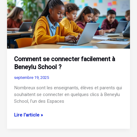
un
guide
pratique
pour
en
tirer
le
meilleur
parti.
Comment se connecter facilement à
Beneylu School ?
septembre 19, 2025
Nombreux sont les enseignants, élèves et parents qui
souhaitent se connecter en quelques clics à Beneylu
School, l’un des Espaces
Comment
Lire l’article »
se
connecter
facilement