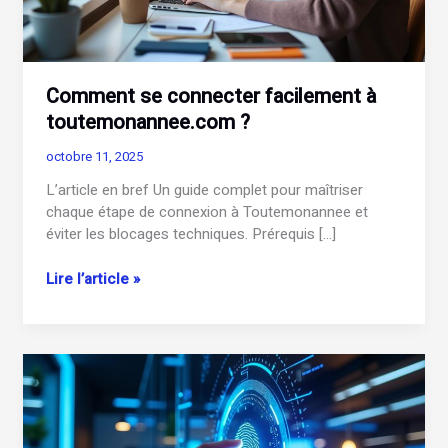
Comment se connecter facilement à
toutemonannee.com ?
octobre 11, 2025
L’article en bref Un guide complet pour maîtriser
chaque étape de connexion à Toutemonannee et
éviter les blocages techniques. Prérequis […]
Comment
Lire l’article »
se
connecter
facilement
à
toutemonannee.com
?