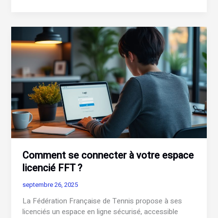
se
connecter
à
votre
compte
Netcourrier
facilement
?
Comment se connecter à votre espace
licencié FFT ?
septembre 26, 2025
La Fédération Française de Tennis propose à ses
licenciés un espace en ligne sécurisé, accessible