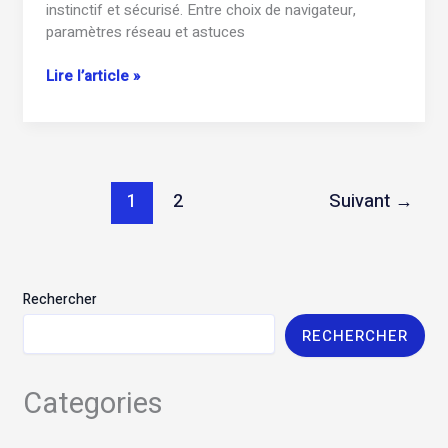
instinctif et sécurisé. Entre choix de navigateur,
paramètres réseau et astuces
Comment
Lire l’article »
se
connecter
facilement
à
klubasso.fr
1
2
Suivant
→
?
Rechercher
RECHERCHER
Categories