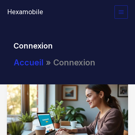
Aller
au
Hexamobile
MAI
contenu
MEN
Connexion
Accueil
Connexion