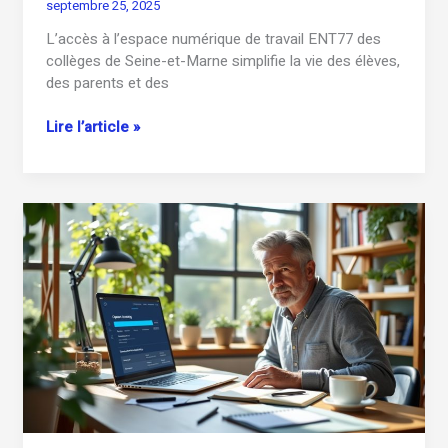
septembre 25, 2025
L’accès à l’espace numérique de travail ENT77 des
collèges de Seine-et-Marne simplifie la vie des élèves,
des parents et des
Comment
Lire l’article »
se
connecter
à
ent77.seine-
et-
marne.fr
facilement
?