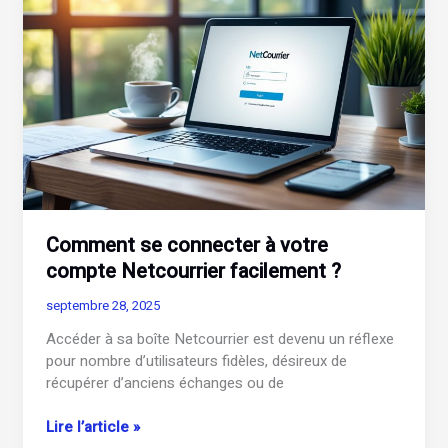
coffre-
fort
Nibelis
en
toute
sécurité
?
Comment se connecter à votre
compte Netcourrier facilement ?
septembre 28, 2025
Accéder à sa boîte Netcourrier est devenu un réflexe
pour nombre d’utilisateurs fidèles, désireux de
récupérer d’anciens échanges ou de
Comment
Lire l’article »