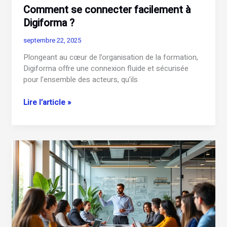
Comment se connecter facilement à
Digiforma ?
septembre 22, 2025
Plongeant au cœur de l’organisation de la formation,
Digiforma offre une connexion fluide et sécurisée
pour l’ensemble des acteurs, qu’ils
Comment
Lire l’article »
se
connecter
facilement
à
Digiforma
?