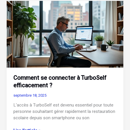
à
Beneylu
School
?
Comment se connecter à TurboSelf
efficacement ?
septembre 18, 2025
L’accès à TurboSelf est devenu essentiel pour toute
personne souhaitant gérer rapidement la restauration
scolaire depuis son smartphone ou son