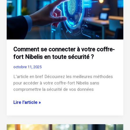
Comment se connecter à votre coffre-
fort Nibelis en toute sécurité ?
octobre 11, 2025
L’article en bref Découvrez les meilleures méthodes
pour accéder à votre coffre-fort Nibelis sans
compromettre la sécurité de vos données
Comment
Lire l’article »
se
connecter
à
votre