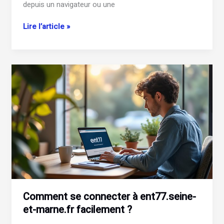
depuis un navigateur ou une
Comment
Lire l’article »
se
connecter
à
votre
espace
licencié
FFT
?
Comment se connecter à ent77.seine-
et-marne.fr facilement ?