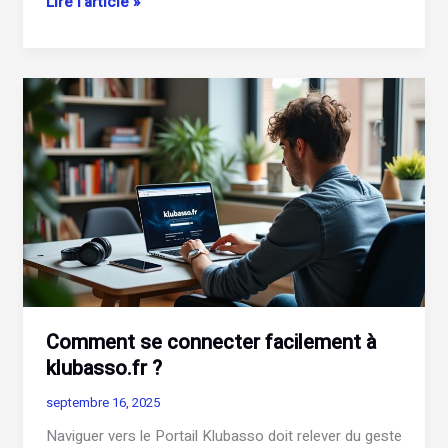
Comment
Lire l’article »
se
connecter
à
TurboSelf
efficacement
?
Comment se connecter facilement à
klubasso.fr ?
septembre 16, 2025
Naviguer vers le Portail Klubasso doit relever du geste