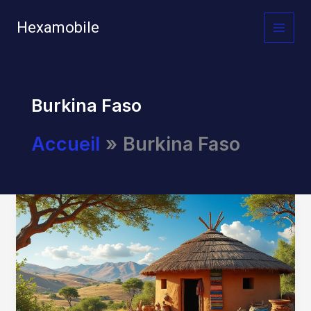
Aller
au
Hexamobile
MAI
contenu
MEN
Burkina Faso
Accueil
Burkina Faso