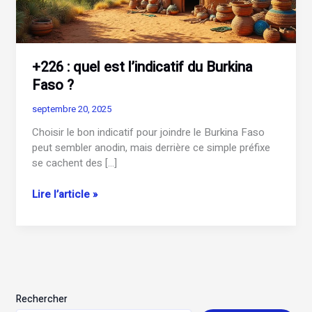
+226 : quel est l’indicatif du Burkina
Faso ?
septembre 20, 2025
Choisir le bon indicatif pour joindre le Burkina Faso
peut sembler anodin, mais derrière ce simple préfixe
se cachent des […]
+226
Lire l’article »
:
quel
est
l’indicatif
du
Burkina
Rechercher
Faso