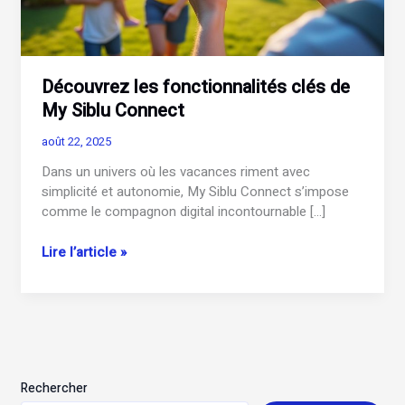
Découvrez les fonctionnalités clés de
My Siblu Connect
août 22, 2025
Dans un univers où les vacances riment avec
simplicité et autonomie, My Siblu Connect s’impose
comme le compagnon digital incontournable […]
Découvrez
Lire l’article »
les
fonctionnalités
clés
de
My
Siblu
Rechercher
Connect