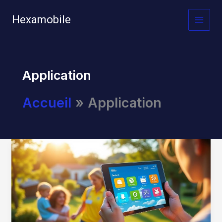
Aller
au
Hexamobile
MAI
contenu
MEN
Application
Accueil
Application