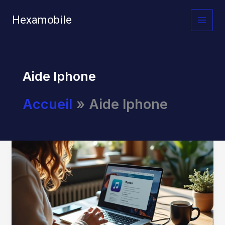
Aller
au
Hexamobile
MAI
contenu
MEN
Aide Iphone
Accueil
Aide Iphone