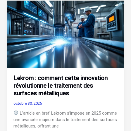
l’indicatif
d’Israël
?
Lekrom : comment cette innovation
révolutionne le traitement des
surfaces métalliques
octobre 30, 2025
L’article en bref Lekrom s’impose en 2025 comme
une avancée majeure dans le traitement des surfaces
métalliques, offrant une