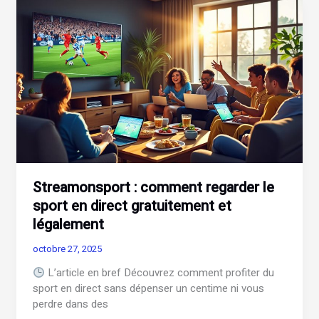
l’indicatif
de
l’Autriche
?
Streamonsport : comment regarder le
sport en direct gratuitement et
légalement
octobre 27, 2025
L’article en bref Découvrez comment profiter du
sport en direct sans dépenser un centime ni vous
perdre dans des