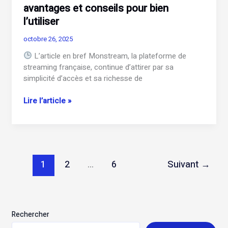
avantages et conseils pour bien
l’utiliser
octobre 26, 2025
L’article en bref Monstream, la plateforme de
streaming française, continue d’attirer par sa
simplicité d’accès et sa richesse de
Monstream
Lire l’article »
:
fonctionnement,
avantages
et
conseils
1
2
…
6
Suivant
→
pour
bien
l’utiliser
Rechercher