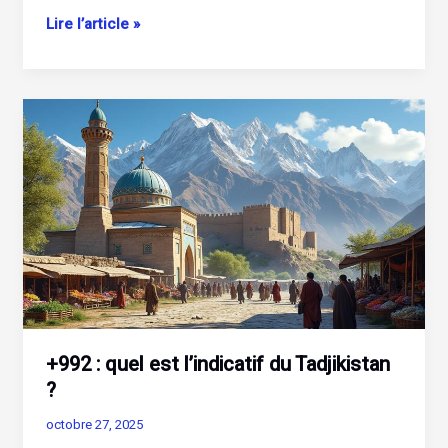
Streamonsport
Lire l’article »
:
comment
regarder
le
sport
en
direct
gratuitement
et
légalement
+992 : quel est l’indicatif du Tadjikistan
?
octobre 27, 2025