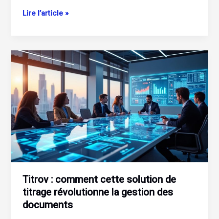
Lekrom
Lire l’article »
:
comment
cette
innovation
révolutionne
le
traitement
des
surfaces
métalliques
Titrov : comment cette solution de
titrage révolutionne la gestion des
documents