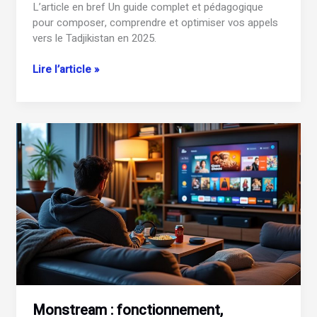
L’article en bref Un guide complet et pédagogique
pour composer, comprendre et optimiser vos appels
vers le Tadjikistan en 2025.
+992
Lire l’article »
:
quel
est
l’indicatif
du
Tadjikistan
?
Monstream : fonctionnement,