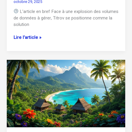
octobre 29, 2025
L’article en bref Face à une explosion des volumes
de données à gérer, Titrov se positionne comme la
solution
Titrov
Lire l’article »
:
comment
cette
solution
de
titrage
révolutionne
la
gestion
des
documents