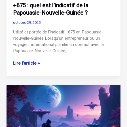
+675 : quel est l’indicatif de la
Papouasie-Nouvelle-Guinée ?
octobre 29, 2025
Utilité et portée de l’indicatif +675 en Papouasie-
Nouvelle-Guinée Lorsqu’un entrepreneur ou un
voyageur international planifie un contact avec la
Papouasie-Nouvelle-Guinée,
+675
Lire l’article »
:
quel
est
l’indicatif
de
la
Papouasie-
Nouvelle-
Guinée
?