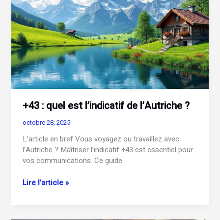
astuces
et
conseils
pour
bien
débuter
+43 : quel est l’indicatif de l’Autriche ?
octobre 28, 2025
L’article en bref Vous voyagez ou travaillez avec
l’Autriche ? Maîtriser l’indicatif +43 est essentiel pour
vos communications. Ce guide
+43
Lire l’article »
:
quel
est