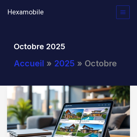
Aller
au
Hexamobile
MAI
contenu
MEN
Octobre 2025
Accueil
2025
Octobre